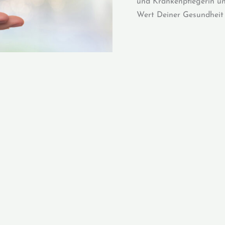
und Krankenpflegerin unt
Wert Deiner Gesundheit 
wir gemeinsam heraus, in welchen Bereichen Deines Lebens Hi
Gesundheitscheck. Dabei durchleuchten wir Dein Leben von all
iele und finden Deine Ressourcen. Daraus lässt sich in weiter
twirksam Deine Gesundheit optimal fördern und Dein Wohlbefi
minen oder im Rahmen der Programmangebote auf Deinem Weg an
 Selbstpflegeplanung. Ich begleite Dich auf Deinem Weg in die
s mit mehr Leichtigkeit überwinden kannst!