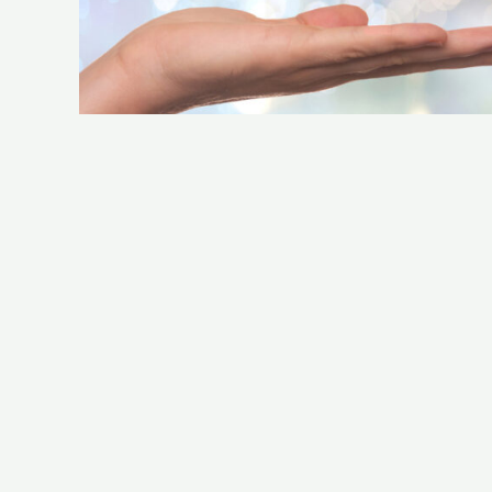
Im ersten kostenlosen
Kennenlerngespräch
finden 
wo Du Deine Ziele siehst.
Im zweiten Schritt machen wir einen umfangreichen 
bestehen, definieren gemeinsam Deine persönlichen Z
ableiten. Mit Hilfe dieser Planung kannst Du selbs
Ich leite Dich in individuell buchbaren Einzelter
professionelle Hilfestellungen zur Umsetzung Deiner
findest und somit die Herausforderungen des Alltag