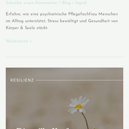
Schreibe einen Kommentar
/
Blog
/
Ingrid
Erfahre, wie eine psychiatrische Pflegefachfrau Menschen
im Alltag unterstützt, Stress bewältigt und Gesundheit von
Körper & Seele stärkt.
Psychiatrische
Weiterlesen »
Pflegefachfrau
–
Gesundheit
im
Alltag
begleiten