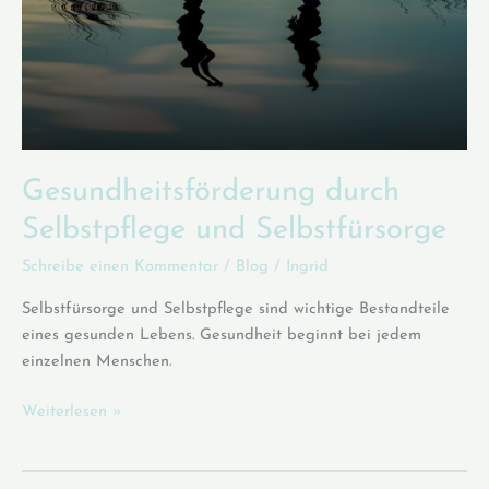
Gesundheitsförderung durch
Selbstpflege und Selbstfürsorge
Schreibe einen Kommentar
/
Blog
/
Ingrid
Selbstfürsorge und Selbstpflege sind wichtige Bestandteile
eines gesunden Lebens. Gesundheit beginnt bei jedem
einzelnen Menschen.
Gesundheitsförderung
Weiterlesen »
durch
Selbstpflege