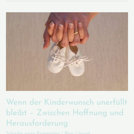
Verbindung
von
Fachwissen,
Empathie
und
komplementären
Methoden
Wenn der Kinderwunsch unerfüllt
bleibt – Zwischen Hoffnung und
Herausforderung
Schreibe einen Kommentar
/
Blog
/
Ingrid