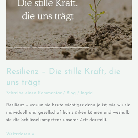
Resilienz – Die stille Kraft, die
uns trägt
Schreibe einen Kommentar
/
Blog
/
Ingrid
Resilienz – warum sie heute wichtiger denn je ist, wie wir sie
individuell und gesellschaftlich stärken können und weshalb
sie die Schlüsselkompetenz unserer Zeit darstellt.
Resilienz
Weiterlesen »