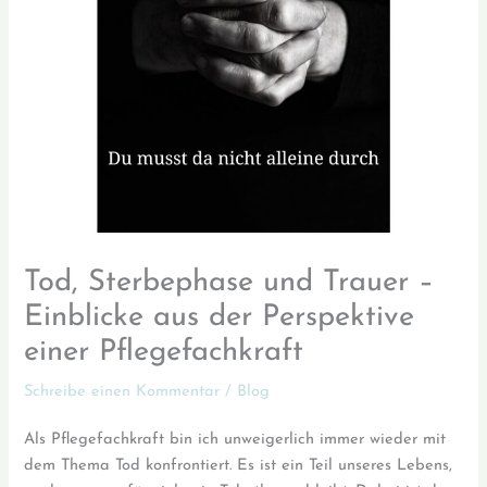
Tod, Sterbephase und Trauer –
Einblicke aus der Perspektive
einer Pflegefachkraft
Schreibe einen Kommentar
/
Blog
Als Pflegefachkraft bin ich unweigerlich immer wieder mit
dem Thema Tod konfrontiert. Es ist ein Teil unseres Lebens,